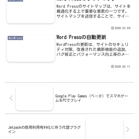
クリプトのバ...
Word Pressのサイトマップは、サイトを
最適化する上で重要な要素の一つです。
サイトマップを送信することで、サイト
に存在するすべてのURLを検索エンジンが
発見できるようになりますので、ページ
2026.07.05
の内容が変更された時に素早くサイトURL
に反映...
Word Pressの自動更新
WordPress
WordPressの更新は、サイトのセキュリ
ティ対策、改善された最新機能の追加、
バグ修正とパフォーマンス向上等のメリ
ットがありますので、最新版にアップデ
ートする必要があります。アップデート
2026.02.11
有無の確認方法WordPressのダッシュボ
ードの「...
Google Play Games（ベータ）でスマホゲー
ムをPCでプレイ
Jetpackの商用利用有料化に伴う代替プラグ
イン