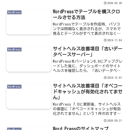
リエイトリンクに変換してくれますし、
2026.03.28
設定もとても簡単です。LinkSwitchの機
能LinkSwitchは、バリューコマー...
WordPressでテーブルを横スクロ
WordPress
ールさせる方法
WordPressでテーブルを作成時、パソコ
ンでは問題なく表示されるが、スマホで
見るとテーブルがすべて表示されなくて
途中で切れてしまう場合（テーブルがペ
2024.11.04
ージの幅を超える場合）の、テーブルを
横スクロールさせる方法です。プラグイ
サイトヘルス改善項目「古いデー
WordPress
ンを使う記事を投...
タベースサーバー」
WordPressをバージョン6.9にアップグレ
ードした後に、ダッシュボードのサイト
ヘルスを確認したら、「古いデータベー
スサーバー」という１件のおすすめの改
2025.12.07
善項目がありました。サイトヘルスの改
善項目詳細を確認したところ「最適なパ
サイトヘルス改善項目「オペコー
WordPress
フォーマンス...
ドキャッシュが有効化されてませ
ん」
WordPress 7.0に更新後、サイトヘルス
の画面に「オペコードキャッシュが有効
化されてません」という１件のおすすめ
の改善が表示されました。サイトヘルス
2026.05.21
の改善項目詳細を確認すると、「オペコ
ードキャッシュはプリコンパイル済みス
Word Pressのサイトマップ
WordPress