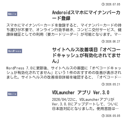
に存在するすべてのURLを検索エンジンが
2026.07.05
発見できるようになりますので、ページ
の内容が変更された時に素早くサイトURL
Andoroidスマホにマイナンバーカ
Mobile
に反映...
ード登録
スマホにマイナンバーカードを登録すると、マイナンバーカードの持
ち運びが不要で、オンライン行政手続き、コンビニ交付サービス、健
康保健証としての利用（要カードリーダー）が可能となります。マイ
ナンバーカードへのログインも生体認証が使えるようになり...
2026.06.27
サイトヘルス改善項目「オペコー
WordPress
ドキャッシュが有効化されてませ
ん」
WordPress 7.0に更新後、サイトヘルスの画面に「オペコードキャッ
シュが有効化されてません」という１件のおすすめの改善が表示され
ました。サイトヘルスの改善項目詳細を確認すると、「オペコードキ
ャッシュはプリコンパイル済みスクリプトのバ...
2026.05.21
VDLauncher アプリ Ver.3.0
Mobile
2026/04/22に、VDLauncherアプリが
Ver.3.0.0にアップデートして、ついに
日本語対応となりました。使用言語はロ
シア語・英語・日本語の３ヶ国語対応で
2026.05.05
す。VDLauncherとはランチャーアプリ自
体はalpha版テスト中で...