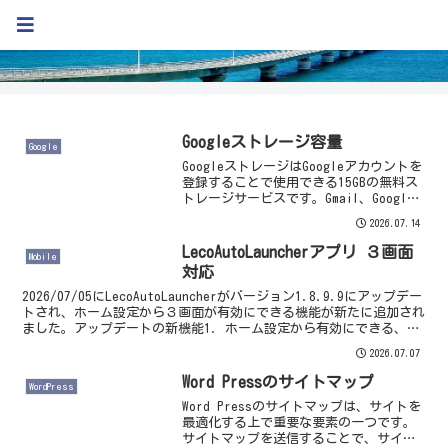
Kweb Blog
Googleストレージ容量
Google
GoogleストレージはGoogleアカウントを
登録することで使用できる15GBの無料ス
トレージサービスです。Gmail、Google
フォト、Googleドライブの合計でトータ
2026.07.14
ル15GBです。Googleストレージ使用量確
認方法現在使用して...
LecoAutoLauncherアプリ ３画面
Mobile
対応
2026/07/05にLecoAutoLauncherがバージョン1.8.9.9にアップデー
トされ、ホーム設定から３画面が有効にできる機能が新たに追加され
ました。アップデートの新機能1. ホーム設定から有効にできる、３
つの画面機能が追加され...
2026.07.07
Word Pressのサイトマップ
WordPress
Word Pressのサイトマップは、サイトを
最適化する上で重要な要素の一つです。
サイトマップを送信することで、サイト