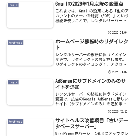
日およ...
Gmailの2026年1月以降の変更点
Google
これまでは、Gmailの設定にある「他のア
カウントのメールを確認（POP）」という
機能を使うことで、レンタルサーバーな
どで運用している会社のメール（例：
info@example.co.jp）を、Gmailの中に
2026.01.04
吸い上げて一元管理することがで...
ホームページ移転時のリダイレク
WordPress
ト
レンタルサーバーの移転に伴うドメイン
変更で、リダイレクトの設定をします。
リダイレクトのタイミング１．アクセス
と同時にリダイレクトをかける最も一般
2026.01.02
的なのは、ユーザーが旧URLにアクセスし
た瞬間に自動的に新URLへ転送する方式で
AdSenseにサブドメインのみのサ
Google
す。この方式では...
イトを追加
レンタルサーバーの移転に伴うドメイン
変更で、広告のGoogle AdSenseも新しい
サイト（サブドメインのみ）を追加申請
をします。旧サイトもサブドメインでし
2025.12.30
たので、新サイトも同様にサブドメイン
で申請をします。AdSenseにログイン
サイトヘルス改善項目「古いデー
WordPress
AdS...
タベースサーバー」
WordPressをバージョン6.9にアップグレ