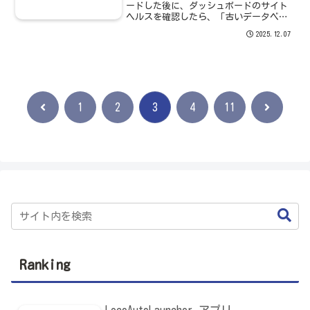
ードした後に、ダッシュボードのサイト
ヘルスを確認したら、「古いデータベー
スサーバー」という１件のおすすめの改
2025.12.07
善項目がありました。サイトヘルスの改
善項目詳細を確認したところ「最適なパ
フォーマンス...
前
次
1
2
3
4
11
へ
へ
Ranking