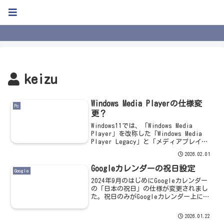
Kweb Blog
keizu
Windows Media Playerの仕様変
Pc
更？
Windows11では、「Windows Media
Player」を改称した「Windows Media
Player Legacy」と「メディアプレイヤ
ー」を標準の音楽アプリとして搭載して
2026.02.01
います。2025年の暮れ頃から、このアプ
リにおい...
Googleカレンダーの祝日設定
Google
2024年9月のはじめにGoogleカレンダー
の「日本の祝日」の仕様が変更されまし
た。祝日のみがGoogleカレンダー上に表
示されていましたが、祝日のカレンダー
が「祝日のみ」と「祝日およびその他の
2026.01.22
休日」の2種類のカレンダーとなり、「祝