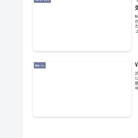
Mobile
2
中