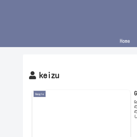
Home
keizu
Google
し