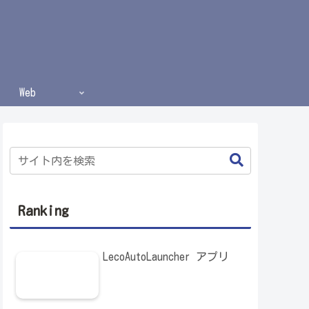
Web
Ranking
LecoAutoLauncher アプリ