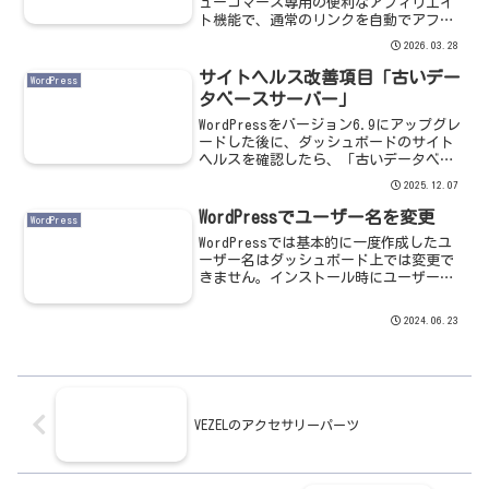
ューコマース専用の便利なアフィリエイ
ト機能で、通常のリンクを自動でアフィ
リエイトリンクに変換してくれますし、
2026.03.28
設定もとても簡単です。LinkSwitchの機
能LinkSwitchは、バリューコマー...
サイトヘルス改善項目「古いデー
WordPress
タベースサーバー」
WordPressをバージョン6.9にアップグレ
ードした後に、ダッシュボードのサイト
ヘルスを確認したら、「古いデータベー
スサーバー」という１件のおすすめの改
2025.12.07
善項目がありました。サイトヘルスの改
善項目詳細を確認したところ「最適なパ
WordPressでユーザー名を変更
WordPress
フォーマンス...
WordPressでは基本的に一度作成したユ
ーザー名はダッシュボード上では変更で
きません。インストール時にユーザー名
を一般的な「Admin」としてしまったなど
の事情で変更の必要が生じた場合の対処
2024.06.23
方法は、下記の３通りです。新規ユーザ
ー作成と旧...
VEZELのアクセサリーパーツ