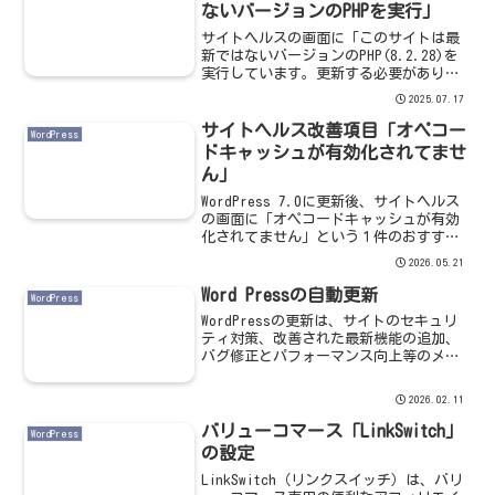
ないバージョンのPHPを実行」
サイトヘルスの画面に「このサイトは最
新ではないバージョンのPHP(8.2.28)を
実行しています。更新する必要がありま
す。」という１件のおすすめの改善が表
2025.07.17
示されました。サイトヘルスの改善項目
詳細を確認すると、「PHPはWordPressを
サイトヘルス改善項目「オペコー
WordPress
構...
ドキャッシュが有効化されてませ
ん」
WordPress 7.0に更新後、サイトヘルス
の画面に「オペコードキャッシュが有効
化されてません」という１件のおすすめ
の改善が表示されました。サイトヘルス
2026.05.21
の改善項目詳細を確認すると、「オペコ
ードキャッシュはプリコンパイル済みス
Word Pressの自動更新
WordPress
クリプトのバ...
WordPressの更新は、サイトのセキュリ
ティ対策、改善された最新機能の追加、
バグ修正とパフォーマンス向上等のメリ
ットがありますので、最新版にアップデ
ートする必要があります。アップデート
2026.02.11
有無の確認方法WordPressのダッシュボ
ードの「...
バリューコマース「LinkSwitch」
WordPress
の設定
LinkSwitch（リンクスイッチ）は、バリ