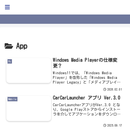
Kweb Blog
App
Windows Media Playerの仕様変
Pc
更？
Windows11では、「Windows Media
Player」を改称した「Windows Media
Player Legacy」と「メディアプレイヤ
ー」を標準の音楽アプリとして搭載して
2026.02.01
います。2025年の暮れ頃から、このアプ
リにおい...
CarCarLauncher アプリ Ver.3.0
Mobile
CarCarLauncherアプリがVer.3.0 とな
り、Google Playストアからインストー
ラを介してアプケーションをダウンロー
ドできるようになりました。インストー
ラのダウンロードGoogle Playストアの
2025.09.17
検索窓に「carca...