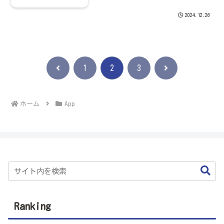
光「Drive On」アプリ出光興産のアプリ
「Drive On」は簡単に給油と決済ができ
2024.12.26
る「モバイルDrivePay」、車のメン
テ...
前
次
1
2
3
へ
へ
ホーム
App
Ranking