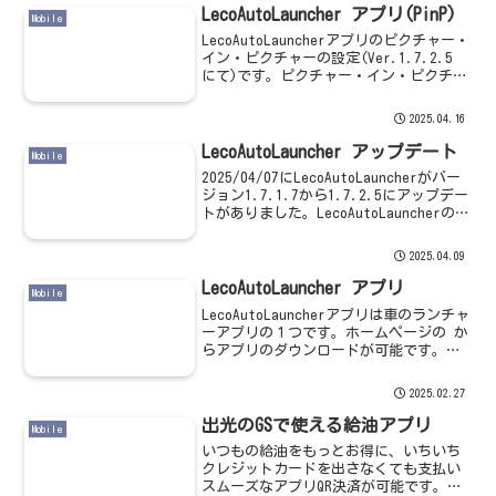
LecoAutoLauncher アプリ(PinP)
Mobile
LecoAutoLauncherアプリのピクチャー・
イン・ピクチャーの設定(Ver.1.7.2.5
にて)です。ピクチャー・イン・ピクチャ
ーの設定「設定」→「高度な設定」
→「ホーム画面のコンポーネント」から
2025.04.16
「ピクチャー・イン・ピクチャー」を...
LecoAutoLauncher アップデート
Mobile
2025/04/07にLecoAutoLauncherがバー
ジョン1.7.1.7から1.7.2.5にアップデー
トがありました。LecoAutoLauncherのア
ップデート方法通常起動していると、
「新しいバージョンが利用可能です」メ
2025.04.09
ッセージ...
LecoAutoLauncher アプリ
Mobile
LecoAutoLauncherアプリは車のランチャ
ーアプリの１つです。ホームページの か
らアプリのダウンロードが可能です。最
新バージョンのV1.7.1.7の公開署名バー
ジョン（ピクチャーインピクチャーに対
2025.02.27
応）をダウンロードします。インスト...
出光のGSで使える給油アプリ
Mobile
いつもの給油をもっとお得に、いちいち
クレジットカードを出さなくても支払い
スムーズなアプリQR決済が可能です。出