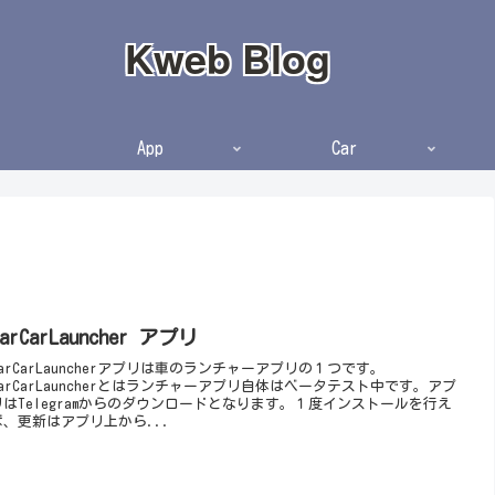
Kweb Blog
App
Car
CarCarLauncher アプリ
CarCarLauncherアプリは車のランチャーアプリの１つです。
CarCarLauncherとはランチャーアプリ自体はベータテスト中です。アプ
リはTelegramからのダウンロードとなります。１度インストールを行え
ば、更新はアプリ上から...