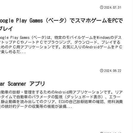
2024.07.31
Google Play Games（ベータ）でスマホゲームをPCで
プレイ
oogle Play Games (ベータ)は、特定のモバイルゲームをWindowsのデス
クトップＰＣやノートＰＣでブラウジング、ダウンロード、プレイする
ためのＰＣ用アプリケーションです。お気に入りのAndroidゲームをＰＣ
で楽しめるだ...
2024.06.22
Car Scanner アプリ
自動車の診断・管理をするためのAndroid用アプリケーションです。リア
ルタイムで自動車のパラメータの監視（ダッシュボード表示）、エラー
と静止動画を読み出してのクリア、ECUの自己診断結果の確認、燃料消費
量の統計的データの収集等の機能が装備...