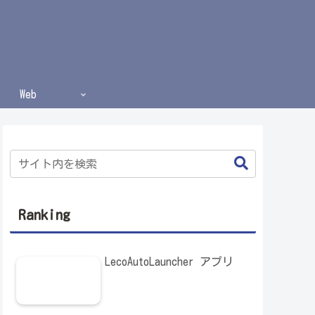
Web
Ranking
LecoAutoLauncher アプリ