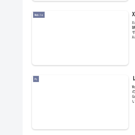
Mobile
A
Pc
い