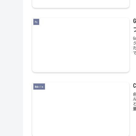
Pc
G
Mobile