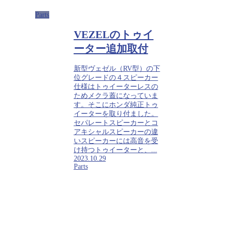
Parts
VEZELのトゥイ
ーター追加取付
新型ヴェゼル（RV型）の下
位グレードの４スピーカー
仕様はトゥイーターレスの
ためメクラ蓋になっていま
す。そこにホンダ純正トゥ
イーターを取り付ました。
セパレートスピーカーとコ
アキシャルスピーカーの違
いスピーカーには高音を受
け持つトゥイーターと、...
2023.10.29
Parts