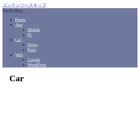
コンテンツへスキップ
Kweb Blog
Home
App
Mobile
Pc
Car
Drive
Parts
Web
Google
WordPress
Car