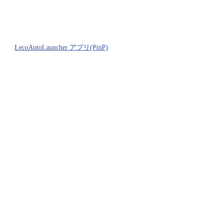
LecoAutoLauncher アプリ(PinP)