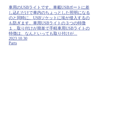
車用のUSBライトです。車載USBポートに差
し込むだけで車内のちょっとした照明になる
のと同時に、USBソケットに埃が侵入するの
も防ぎます。車用USBライトの３つの特徴
１．取り付けが簡単で手軽車用USBライトの
特徴は、なんといっても取り付けが...
2023.10.30
Parts