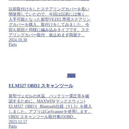
以前取付けをしたステアリングカバーを長い
間使用していたので、今回は以前には無く、
入手可能となった新型VEZEL専用ステアリン
グカバーを購入、取付けをしてみました。今
回も前回と同様に編み込みタイプです。ステ
アリングカバー取付 仮止めまず両面テ...
2024.10.30
Parts
Parts
ELM327 OBD2 スキャンツール
新型ヴェゼルの水温、バッテリー電圧等を確
認するために、MAXWIN(マックスウィン)
ELM327_OBDⅡ_Bluetooth仕様（V1.5）を購入
しました。アプリはCarScannerを使用します。
OBD2 スキャンツール取付車のOBD...
2023.12.17
Parts