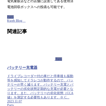
電気量販店などの店舗に設置してある使用済
電池回収ボックスへの投函も可能です。
Parts
Kweb Blog
関連記事
Parts
バッテリー充電器
ドライブレコーダー付の車だと停車後も振動
等を感知してドラレコが動作するので、バッ
テリーが早く減ります。バッテリー充電とバ
ッテリーの劣化状態定期的な充電が必要とな
ります。また、バッテリーの劣化状態（CCA
値）を測定する必要性もあります。※ C...
2023.11.07
Parts